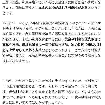
上昇した際、利息が増えていくので元金返済に回る割合が少なくな
ります。簡単に言うと、
元金の返済が遅れる可能性がある
というこ
とです。
1.25倍ルールでは、5年経過後毎月の返済額をこれまでの1.25倍にす
る決まりがあります、そのため、金利が上昇した場合は、さらに元
金返済が遅れ、利息返済額が毎月返済額を超えてしまう状況になり
かねません。未払い利息を解消するには、
元金や利息を優先させて
支払う方法、最終返済日に一括で支払う方法、次の期間で未払い利
息を上乗せして支払う方法
などがあげられます。どの方法も総返済
額が増えるほか、返済期間を延長させることに繋がるので注意しな
ければなりません。
この先、金利が上昇するのかは誰も予想できませんが、金利は少し
づつ上昇傾向にあるようです。何といっても住宅ローンに関して
は、低金利であることが重要であると断言できます。どのような金
利方法で住宅ローンを組むか悩んでいる方は、一度金融機関の相談
窓口に出向いてみてはいかがでしょうか。