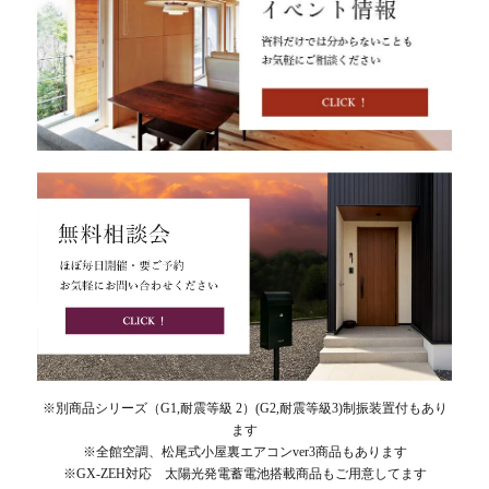
※別商品シリーズ（G1,耐震等級 2）(G2,耐震等級3)制振装置付もあり
ます
※全館空調、松尾式小屋裏エアコンver3商品もあります
※GX-ZEH対応 太陽光発電蓄電池搭載商品もご用意してます