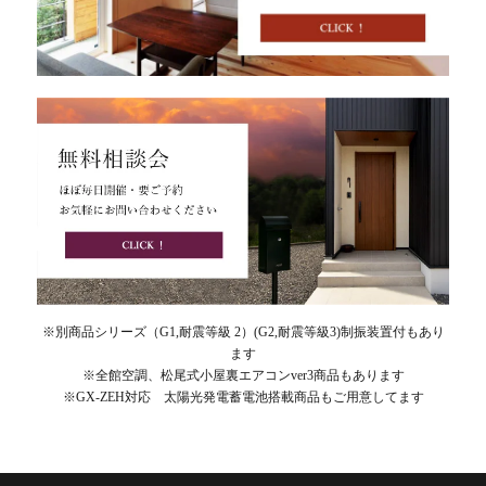
※別商品シリーズ（G1,耐震等級 2）(G2,耐震等級3)制振装置付もあり
ます
※全館空調、松尾式小屋裏エアコンver3商品もあります
※GX-ZEH対応 太陽光発電蓄電池搭載商品もご用意してます