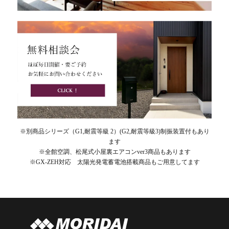
※別商品シリーズ（G1,耐震等級 2）(G2,耐震等級3)制振装置付もあり
ます
※全館空調、松尾式小屋裏エアコンver3商品もあります
※GX-ZEH対応 太陽光発電蓄電池搭載商品もご用意してます