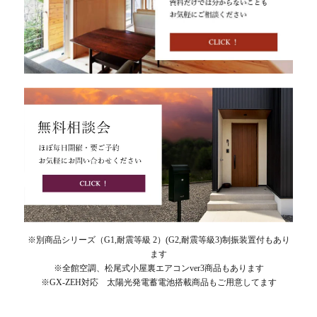
※別商品シリーズ（G1,耐震等級 2）(G2,耐震等級3)制振装置付もあり
ます
※全館空調、松尾式小屋裏エアコンver3商品もあります
※GX-ZEH対応 太陽光発電蓄電池搭載商品もご用意してます