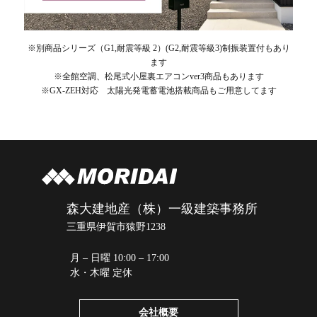
※別商品シリーズ（G1,耐震等級 2）(G2,耐震等級3)制振装置付もあり
ます
※全館空調、松尾式小屋裏エアコンver3商品もあります
※GX-ZEH対応 太陽光発電蓄電池搭載商品もご用意してます
森大建地産（株）一級建築事務所
三重県伊賀市猿野1238
月 – 日曜 10:00 – 17:00
水・木曜 定休
会社概要