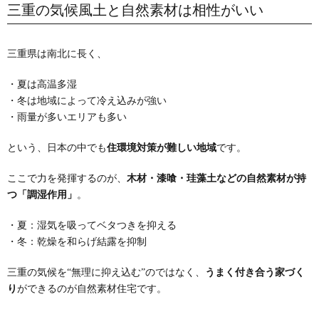
三重の気候風土と自然素材は相性がいい
三重県は南北に長く、
・夏は高温多湿
・冬は地域によって冷え込みが強い
・雨量が多いエリアも多い
という、日本の中でも
住環境対策が難しい地域
です。
ここで力を発揮するのが、
木材・漆喰・珪藻土などの自然素材が持
つ「調湿作用」
。
・夏：湿気を吸ってベタつきを抑える
・冬：乾燥を和らげ結露を抑制
三重の気候を“無理に抑え込む”のではなく、
うまく付き合う家づく
り
ができるのが自然素材住宅です。