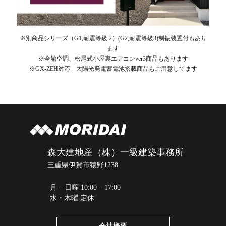
※別商品シリーズ（G1,耐震等級 2）(G2,耐震等級3)制振装置付もあり
ます
※全館空調、松尾式小屋裏エアコンver3商品もあります
※GX-ZEH対応 太陽光発電蓄電池搭載商品もご用意してます
森大建地産（株）一級建築事務所
三重県伊賀市猿野1238
月 – 日曜 10:00 – 17:00
水・木曜 定休