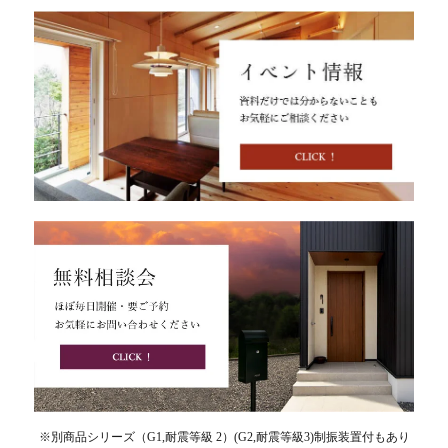
※別商品シリーズ（G1,耐震等級 2）(G2,耐震等級3)制振装置付もあり