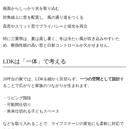
南面からしっかり光を取り込む
対角線上に窓を配置し、風の通り道をつくる
高窓やスリット窓でプライバシーと採光を両立
特に三重県は、夏は蒸し暑く、冬は冷たい風が吹き込みやすいた
め、断熱性能の高い窓と日射コントロールが欠かせません。
LDKは「一体」で考える
20坪台の家では、LDKを細かく区切らず、
一つの空間として設計
す
ることで広がりと家族のつながりが生まれます。
・リビング階段
・可動間仕切り
・将来仕切れる子どもスペース
などを取り入れることで、ライフステージの変化にも柔軟に対応で