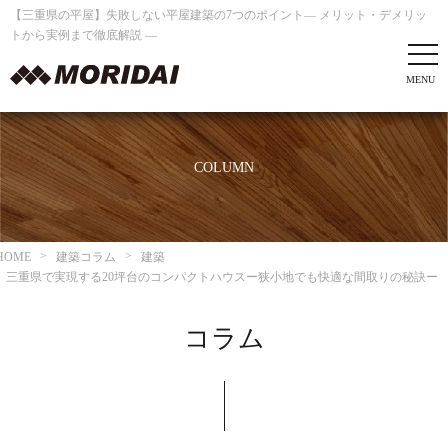
【三重県の平屋】失敗しない平屋建築の7つのポイント― メリット・デメリッ
トから実例まで徹底解説 ―
COLUMN
HOME
建築コラム
建築
三重県で実現する20坪台のコンパクトハウスー狭小地でも快適な間取りの秘訣ー
コラム