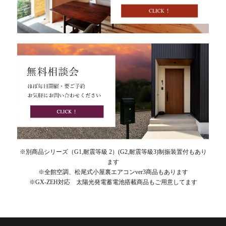
※別商品シリーズ（G1,耐震等級 2）(G2,耐震等級3)制振装置付もあり
ます
※全館空調、松尾式小屋裏エアコンver3商品もあります
※GX-ZEH対応 太陽光発電蓄電池搭載商品もご用意してます