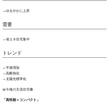
→ゆるやかに上昇
需要
→省エネ住宅集中
トレンド
→平屋増加
→高断熱化
→太陽光標準化
📊今後の主流住宅像
「高性能＋コンパクト」