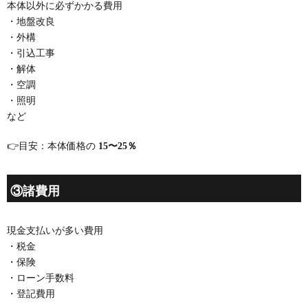
本体以外に必ずかかる費用
・地盤改良
・外構
・引込工事
・解体
・空調
・照明
など
👉目安：本体価格の
15〜25％
③諸費用
現金支払いが多い費用
・税金
・保険
・ローン手数料
・登記費用