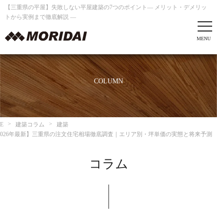
【三重県の平屋】失敗しない平屋建築の7つのポイント― メリット・デメリッ
トから実例まで徹底解説 ―
COLUMN
E
建築コラム
建築
2026年最新】三重県の注文住宅相場徹底調査｜エリア別・坪単価の実態と将来予測
コラム