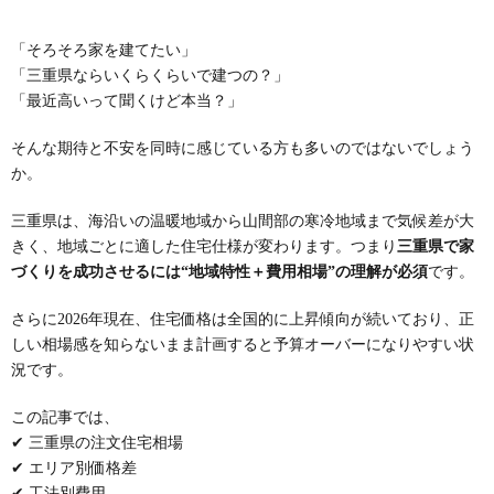
「そろそろ家を建てたい」
「三重県ならいくらくらいで建つの？」
「最近高いって聞くけど本当？」
そんな期待と不安を同時に感じている方も多いのではないでしょう
か。
三重県は、海沿いの温暖地域から山間部の寒冷地域まで気候差が大
きく、地域ごとに適した住宅仕様が変わります。つまり
三重県で家
づくりを成功させるには“地域特性＋費用相場”の理解が必須
です。
さらに2026年現在、住宅価格は全国的に上昇傾向が続いており、正
しい相場感を知らないまま計画すると予算オーバーになりやすい状
況です。
この記事では、
✔ 三重県の注文住宅相場
✔ エリア別価格差
✔ 工法別費用