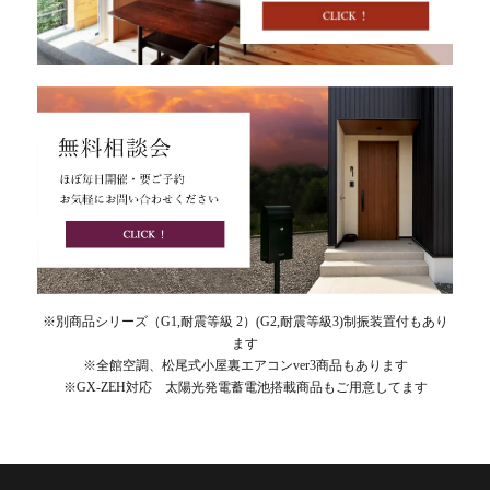
※別商品シリーズ（G1,耐震等級 2）(G2,耐震等級3)制振装置付もあり
ます
※全館空調、松尾式小屋裏エアコンver3商品もあります
※GX-ZEH対応 太陽光発電蓄電池搭載商品もご用意してます