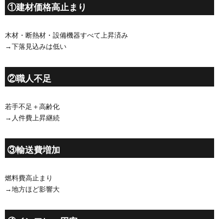
①建材価格高止まり
木材・断熱材・設備機器すべて上昇済み
→下落見込みは低い
②職人不足
若手不足＋高齢化
→人件費上昇継続
③輸送費増加
燃料費高止まり
→地方ほど影響大