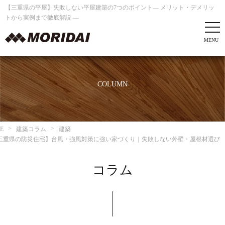
【三重県の平屋】失敗しない平屋建築の7つのポイント― メリット・デメリッ
トから実例まで徹底解説 ―
COLUMN
E
建築コラム
建築
三重県の防災住宅】台風・強風対策に強い家づくり｜失敗しない外壁・屋根材選び
コラム