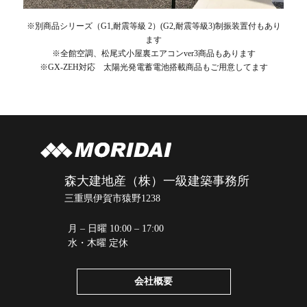
※別商品シリーズ（G1,耐震等級 2）(G2,耐震等級3)制振装置付もあり
ます
※全館空調、松尾式小屋裏エアコンver3商品もあります
※GX-ZEH対応 太陽光発電蓄電池搭載商品もご用意してます
森大建地産（株）一級建築事務所
三重県伊賀市猿野1238
月 – 日曜 10:00 – 17:00
水・木曜 定休
会社概要