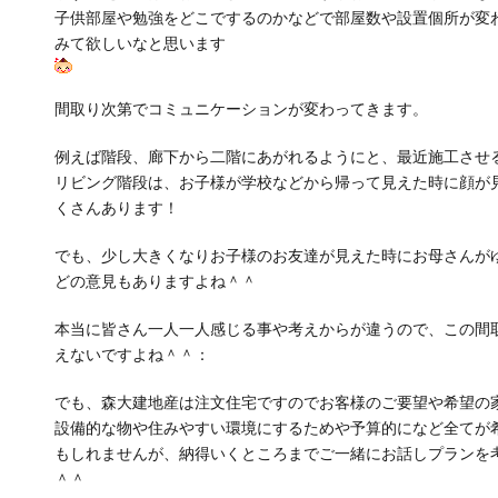
子供部屋や勉強をどこでするのかなどで部屋数や設置個所が変
みて欲しいなと思います
間取り次第でコミュニケーションが変わってきます。
例えば階段、廊下から二階にあがれるようにと、最近施工させ
リビング階段は、お子様が学校などから帰って見えた時に顔が
くさんあります！
でも、少し大きくなりお子様のお友達が見えた時にお母さんが
どの意見もありますよね＾＾
本当に皆さん一人一人感じる事や考えからが違うので、この間
えないですよね＾＾：
でも、森大建地産は注文住宅ですのでお客様のご要望や希望の
設備的な物や住みやすい環境にするためや予算的になど全てが
もしれませんが、納得いくところまでご一緒にお話しプランを
＾＾