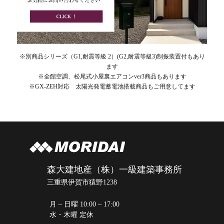
※別商品シリーズ（G1,耐震等級 2）(G2,耐震等級3)制振装置付もあり
ます
※全館空調、松尾式小屋裏エアコンver3商品もあります
※GX-ZEH対応 太陽光発電蓄電池搭載商品もご用意してます
森大建地産（株）一級建築事務所
三重県伊賀市猿野1238
月 – 日曜 10:00 – 17:00
水・木曜 定休