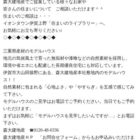
森大建地産でご提案している様々なお家や
皆さんの住まいについて ご相談いただけます＾＾
住まいのご相談は・・・
イオンタウン伊賀上野「住まいのライブラリー」へ、
お気軽にお立ち寄りください♪
◇◆◇◆◇◆◇◆◇◆◇◆
三重県産材のモデルハウス
地元の気候風土で育った無垢材や漆喰などの自然素材を採用し、
環境や省エネにも配慮した長期優良住宅にも対応しています。
伊賀市大山田猿野にある、森大建地産本社敷地内のモデルハウ
ス！！
自然素材に包まれる「心地よさ」や「やすらぎ」を五感で感じてみ
て下さい。
モデルハウスのご見学はお電話でご予約ください。当日でもご予約
いただけます。
まずはお気軽に「モデルハウスを見学したいんですが…」とお電話
下さい。
森大建地産 ☎0120-48-0336
森大建地産ＨＰ 「お問合せフォーム」からもお申込みいただけま