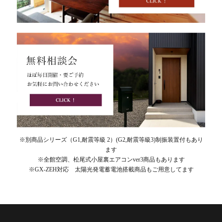
※別商品シリーズ（G1,耐震等級 2）(G2,耐震等級3)制振装置付もあり
ます
※全館空調、松尾式小屋裏エアコンver3商品もあります
※GX-ZEH対応 太陽光発電蓄電池搭載商品もご用意してます