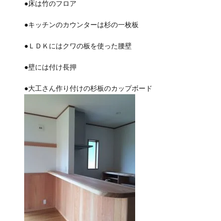
●床は竹のフロア
●キッチンのカウンターは杉の一枚板
●ＬＤＫにはクワの板を使った腰壁
●壁には付け長押
●大工さん作り付けの杉板のカップボード