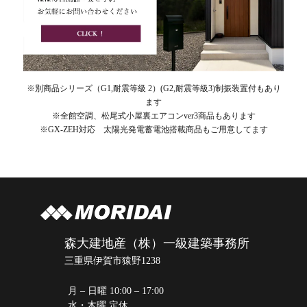
※別商品シリーズ（G1,耐震等級 2）(G2,耐震等級3)制振装置付もあり
ます
※全館空調、松尾式小屋裏エアコンver3商品もあります
※GX-ZEH対応 太陽光発電蓄電池搭載商品もご用意してます
森大建地産（株）一級建築事務所
三重県伊賀市猿野1238
月 – 日曜 10:00 – 17:00
水・木曜 定休