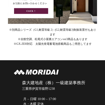
※別商品シリーズ（G1,耐震等級 2）(G2,耐震等級3)制振装置付もあり
ます
※全館空調、松尾式小屋裏エアコンver3商品もあります
※GX-ZEH対応 太陽光発電蓄電池搭載商品もご用意してます
森大建地産（株）一級建築事務所
三重県伊賀市猿野1238
月 – 日曜 10:00 – 17:00
水・木曜 定休