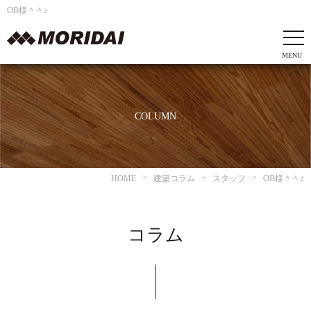
OB様＾＾♪
COLUMN
HOME
建築コラム
スタッフ
OB様＾＾♪
コラム