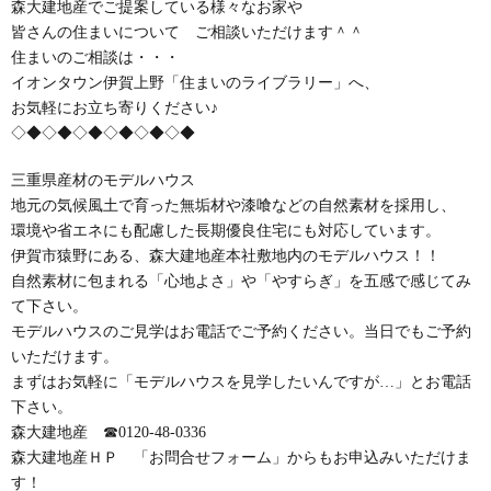
森大建地産でご提案している様々なお家や
皆さんの住まいについて ご相談いただけます＾＾
住まいのご相談は・・・
イオンタウン伊賀上野「住まいのライブラリー」へ、
お気軽にお立ち寄りください♪
◇◆◇◆◇◆◇◆◇◆◇◆
三重県産材のモデルハウス
地元の気候風土で育った無垢材や漆喰などの自然素材を採用し、
環境や省エネにも配慮した長期優良住宅にも対応しています。
伊賀市猿野にある、森大建地産本社敷地内のモデルハウス！！
自然素材に包まれる「心地よさ」や「やすらぎ」を五感で感じてみ
て下さい。
モデルハウスのご見学はお電話でご予約ください。当日でもご予約
いただけます。
まずはお気軽に「モデルハウスを見学したいんですが…」とお電話
下さい。
森大建地産 ☎0120-48-0336
森大建地産ＨＰ 「お問合せフォーム」からもお申込みいただけま
す！