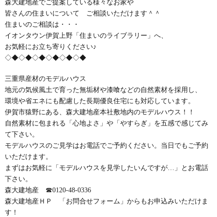
森大建地産でご提案している様々なお家や
皆さんの住まいについて ご相談いただけます＾＾
住まいのご相談は・・・
イオンタウン伊賀上野「住まいのライブラリー」へ、
お気軽にお立ち寄りください♪
◇◆◇◆◇◆◇◆◇◆◇◆
三重県産材のモデルハウス
地元の気候風土で育った無垢材や漆喰などの自然素材を採用し、
環境や省エネにも配慮した長期優良住宅にも対応しています。
伊賀市猿野にある、森大建地産本社敷地内のモデルハウス！！
自然素材に包まれる「心地よさ」や「やすらぎ」を五感で感じてみ
て下さい。
モデルハウスのご見学はお電話でご予約ください。当日でもご予約
いただけます。
まずはお気軽に「モデルハウスを見学したいんですが…」とお電話
下さい。
森大建地産 ☎0120-48-0336
森大建地産ＨＰ 「お問合せフォーム」からもお申込みいただけま
す！