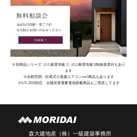
※別商品シリーズ（G1,耐震等級 2）(G2,耐震等級3)制振装置付もあり
ます
※全館空調、松尾式小屋裏エアコンver3商品もあります
※GX-ZEH対応 太陽光発電蓄電池搭載商品もご用意してます
森大建地産（株）一級建築事務所