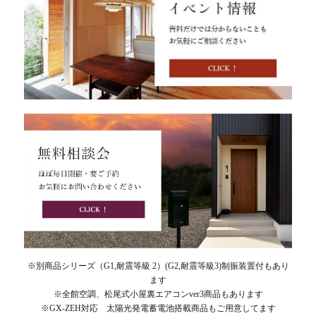
※別商品シリーズ（G1,耐震等級 2）(G2,耐震等級3)制振装置付もあり
ます
※全館空調、松尾式小屋裏エアコンver3商品もあります
※GX-ZEH対応 太陽光発電蓄電池搭載商品もご用意してます