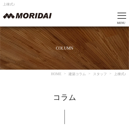
上棟式♪
COLUMN
HOME
建築コラム
スタッフ
上棟式♪
コラム