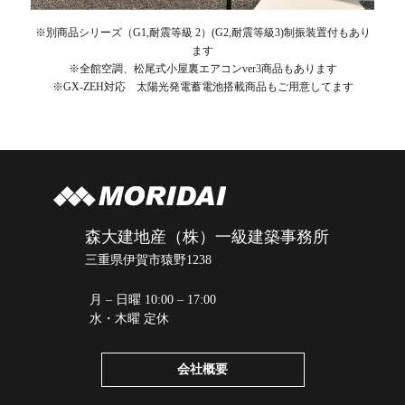
※別商品シリーズ（G1,耐震等級 2）(G2,耐震等級3)制振装置付もあり
ます
※全館空調、松尾式小屋裏エアコンver3商品もあります
※GX-ZEH対応 太陽光発電蓄電池搭載商品もご用意してます
森大建地産（株）一級建築事務所
三重県伊賀市猿野1238
月 – 日曜 10:00 – 17:00
水・木曜 定休
会社概要