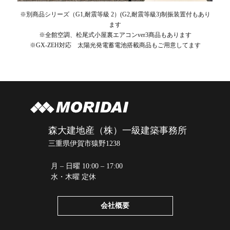
※別商品シリーズ（G1,耐震等級 2）(G2,耐震等級3)制振装置付もあり
ます
※全館空調、松尾式小屋裏エアコンver3商品もあります
※GX-ZEH対応 太陽光発電蓄電池搭載商品もご用意してます
森大建地産（株）一級建築事務所
三重県伊賀市猿野1238
月 – 日曜 10:00 – 17:00
水・木曜 定休
会社概要