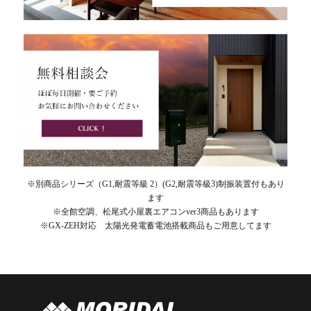
※別商品シリーズ（G1,耐震等級 2）(G2,耐震等級3)制振装置付もあり
ます
※全館空調、松尾式小屋裏エアコンver3商品もあります
※GX-ZEH対応 太陽光発電蓄電池搭載商品もご用意してます