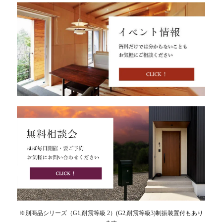
※別商品シリーズ（G1,耐震等級 2）(G2,耐震等級3)制振装置付もあり