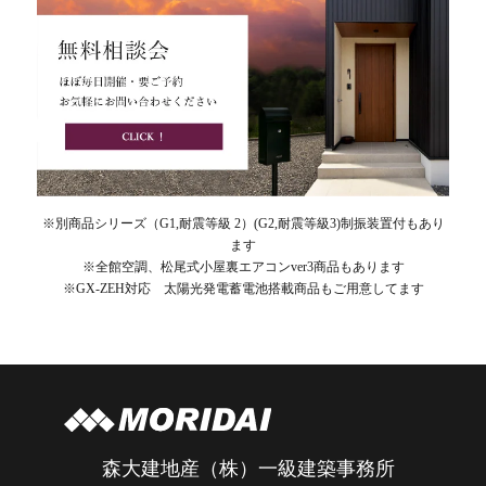
※別商品シリーズ（G1,耐震等級 2）(G2,耐震等級3)制振装置付もあり
ます
※全館空調、松尾式小屋裏エアコンver3商品もあります
※GX-ZEH対応 太陽光発電蓄電池搭載商品もご用意してます
森大建地産（株）一級建築事務所