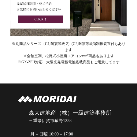
※別商品シリーズ（G1,耐震等級 2）(G2,耐震等級3)制振装置付もあり
ます
※全館空調、松尾式小屋裏エアコンver3商品もあります
※GX-ZEH対応 太陽光発電蓄電池搭載商品もご用意してます
森大建地産（株）一級建築事務所
三重県伊賀市猿野1238
月 – 日曜 10:00 – 17:00