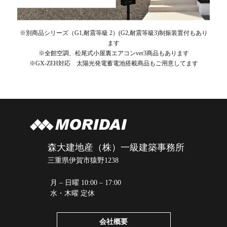
※別商品シリーズ（G1,耐震等級 2）(G2,耐震等級3)制振装置付もあり
ます
※全館空調、松尾式小屋裏エアコンver3商品もあります
※GX-ZEH対応 太陽光発電蓄電池搭載商品もご用意してます
森大建地産（株）一級建築事務所
三重県伊賀市猿野1238
月 – 日曜 10:00 – 17:00
水・木曜 定休
会社概要