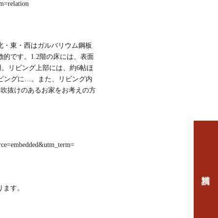
=relation
北・東・西はガルバリウム鋼板
的です。1.2階の床には、表面
用。リビング上部には、約6帖ほ
ビングに…。また、リビング内
。吹抜けのあるお家をお考えの方
rce=embedded&utm_term=
ります。