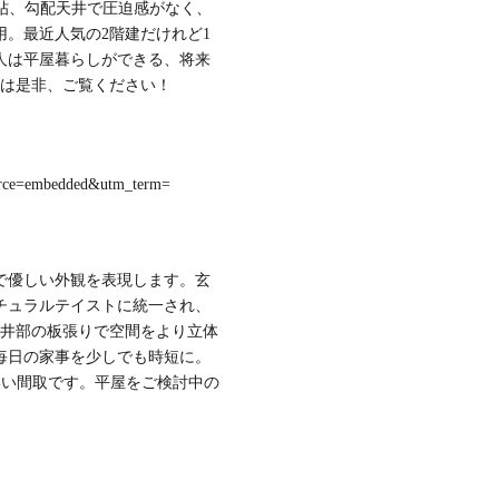
0帖、勾配天井で圧迫感がなく、
用。最近人気の2階建だけれど1
人は平屋暮らしができる、将来
方は是非、ご覧ください！
rce=embedded&utm_term=
で優しい外観を表現します。玄
チュラルテイストに統一され、
天井部の板張りで空間をより立体
毎日の家事を少しでも時短に。
間取です。​​​​平屋をご検討中の