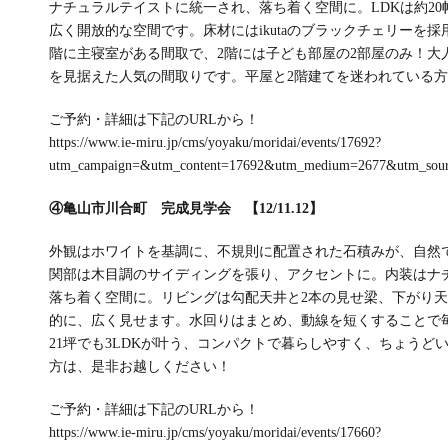
ナチュラルテイストに統一され、落ち着く空間に。LDKは約2
広く開放的な空間です。床材にはikutaのブラックチェリーを採
階に主寝室がある間取で、2階には子ども部屋の2部屋のみ！大
を見据えた人気の間取りです。平屋と2階建てを迷われている
ご予約・詳細は下記のURLから！
https://www.ie-miru.jp/cms/yoyaku/moridai/events/17692?
utm_campaign=&utm_content=17692&utm_medium=2677&utm_sou
④亀山市川合町 完成見学会 【12/11.12】
外観はホワイトを基調に、不規則に配置された石積みが、自然
関部は木目調のサイディングを張り、アクセントに。内装はナ
落ち着く空間に。リビングは勾配天井と2本の見せ梁、下がり
的に、広く見せます。水回りはまとめ、動線を短くすることで
21坪でも3LDKが叶う、コンパクトで暮らしやすく、ちょうどいい
方は、是非お越しください！
ご予約・詳細は下記のURLから！
https://www.ie-miru.jp/cms/yoyaku/moridai/events/17660?