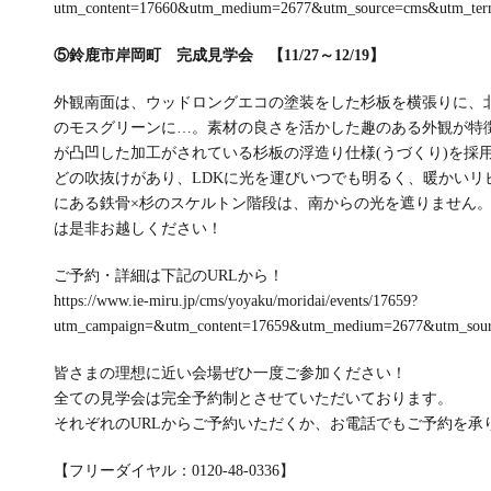
utm_content=17660&utm_medium=2677&utm_source=cms&utm_term
⑤鈴鹿市岸岡町 完成見学会 【11/27～12/19】
外観南面は、ウッドロングエコの塗装をした杉板を横張りに、
のモスグリーンに…。素材の良さを活かした趣のある外観が特徴
が凸凹した加工がされている杉板の浮造り仕様(うづくり)を採
どの吹抜けがあり、LDKに光を運びいつでも明るく、暖かいリ
にある鉄骨×杉のスケルトン階段は、南からの光を遮りません
は是非お越しください！
ご予約・詳細は下記のURLから！
https://www.ie-miru.jp/cms/yoyaku/moridai/events/17659?
utm_campaign=&utm_content=17659&utm_medium=2677&utm_sou
皆さまの理想に近い会場ぜひ一度ご参加ください！
全ての見学会は完全予約制とさせていただいております。
それぞれのURLからご予約いただくか、お電話でもご予約を承
【フリーダイヤル：0120-48-0336】