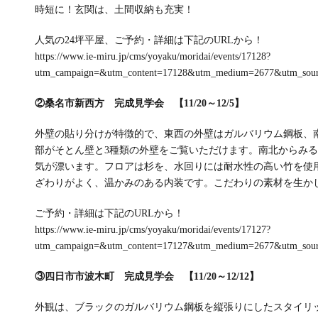
時短に！玄関は、土間収納も充実！
人気の24坪平屋、ご予約・詳細は下記のURLから！
https://www.ie-miru.jp/cms/yoyaku/moridai/events/17128?
utm_campaign=&utm_content=17128&utm_medium=2677&utm_sou
②桑名市新西方 完成見学会 【11/20～12/5】
外壁の貼り分けが特徴的で、東西の外壁はガルバリウム鋼板、
部がそとん壁と3種類の外壁をご覧いただけます。南北からみ
気が漂います。フロアは杉を、水回りには耐水性の高い竹を使
ざわりがよく、温かみのある内装です。こだわりの素材を生か
ご予約・詳細は下記のURLから！
https://www.ie-miru.jp/cms/yoyaku/moridai/events/17127?
utm_campaign=&utm_content=17127&utm_medium=2677&utm_sou
③四日市市波木町 完成見学会 【11/20～12/12】
外観は、ブラックのガルバリウム鋼板を縦張りにしたスタイリ