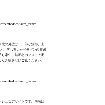
rce=embedded&utm_term=
南北の外壁は、下部が焼杉、上
ると、落ち着いた和モダンの雰囲
用し家中、無垢材のフロアで足
した外観をぜひご覧ください。
rce=embedded&utm_term=
ッシュなデザインです。内装は