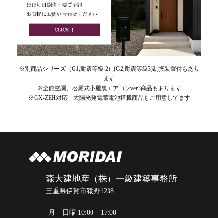
※別商品シリーズ（G1,耐震等級 2）(G2,耐震等級3)制振装置付もあり
ます
※全館空調、松尾式小屋裏エアコンver3商品もあります
※GX-ZEH対応 太陽光発電蓄電池搭載商品もご用意してます
森大建地産（株）一級建築事務所
三重県伊賀市猿野1238
月 – 日曜 10:00 – 17:00