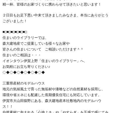
精一杯、皆様のお家づくりに携わらせて頂きたいと思います！
２日目もお足下悪い中来て頂きましたみなさま、本当にありがとう
ございました！
■□■□■□■□■□■□
住まいのライブラリーでは、
森大建地産でご提案している様々なお家や
皆さんの住まいについて ご相談いただけます＾＾
住まいのご相談は・・・
イオンタウン伊賀上野「住まいのライブラリー」へ、
お気軽にお立ち寄りください♪
◇◆◇◆◇◆◇◆◇◆◇◆
三重県産材のモデルハウス
地元の気候風土で育った無垢材や漆喰などの自然素材を採用し、
環境や省エネにも配慮した長期優良住宅にも対応しています。
伊賀市大山田猿野にある、森大建地産本社敷地内のモデルハウ
ス！！
自然素材に包まれる「心地よさ」や「やすらぎ」を五感で感じてみ