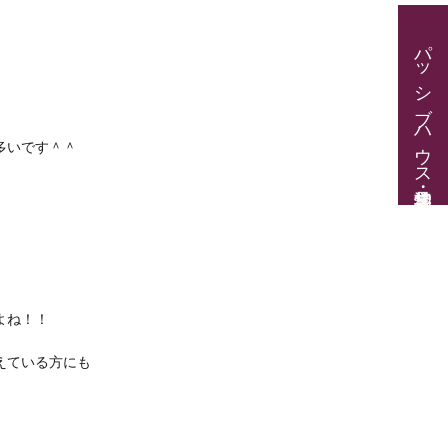
パッシブハウス見学・住宅相談
多いです＾＾
よね！！
えている方にも