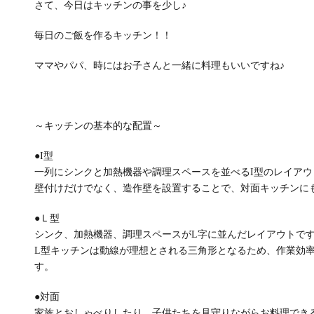
さて、今日はキッチンの事を少し♪
毎日のご飯を作るキッチン！！
ママやパパ、時にはお子さんと一緒に料理もいいですね♪
～キッチンの基本的な配置～
●I型
一列にシンクと加熱機器や調理スペースを並べるI型のレイアウ
壁付けだけでなく、造作壁を設置することで、対面キッチンに
●Ｌ型
シンク、加熱機器、調理スペースがL字に並んだレイアウトで
L型キッチンは動線が理想とされる三角形となるため、作業効
す。
●対面
家族とおしゃべりしたり、子供たちを見守りながらお料理でき