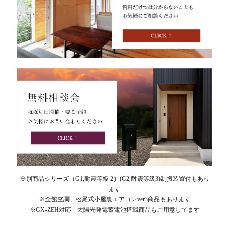
※別商品シリーズ（G1,耐震等級 2）(G2,耐震等級3)制振装置付もあり
ます
※全館空調、松尾式小屋裏エアコンver3商品もあります
※GX-ZEH対応 太陽光発電蓄電池搭載商品もご用意してます