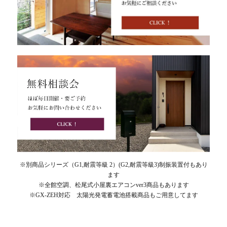
※別商品シリーズ（G1,耐震等級 2）(G2,耐震等級3)制振装置付もあり
ます
※全館空調、松尾式小屋裏エアコンver3商品もあります
※GX-ZEH対応 太陽光発電蓄電池搭載商品もご用意してます