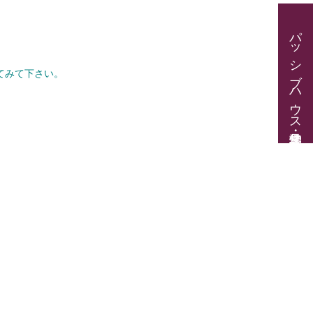
、
パッシブハウス見学・住宅相談
てみて下さい。