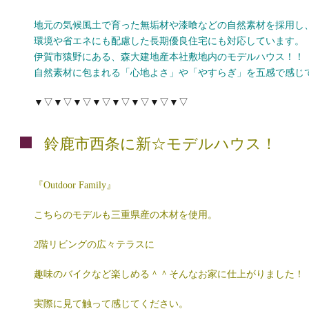
地元の気候風土で育った無垢材や漆喰などの自然素材を採用し
環境や省エネにも配慮した長期優良住宅にも対応しています。
伊賀市猿野にある、森大建地産本社敷地内のモデルハウス！！
自然素材に包まれる「心地よさ」や「やすらぎ」を五感で感じ
▼▽▼▽▼▽▼▽▼▽▼▽▼▽▼▽
鈴鹿市西条に新☆モデルハウス！
『Outdoor Family』
こちらのモデルも三重県産の木材を使用。
2階リビングの広々テラスに
趣味のバイクなど楽しめる＾＾そんなお家に仕上がりました！
実際に見て触って感じてください。