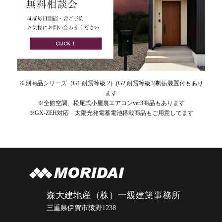
※別商品シリーズ（G1,耐震等級 2）(G2,耐震等級3)制振装置付もあり
ます
※全館空調、松尾式小屋裏エアコンver3商品もあります
※GX-ZEH対応 太陽光発電蓄電池搭載商品もご用意してます
森大建地産（株）一級建築事務所
三重県伊賀市猿野1238