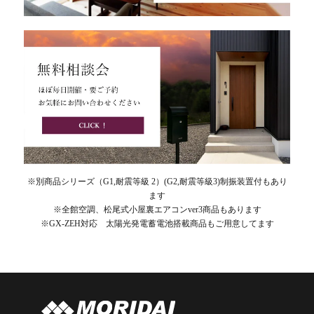
※別商品シリーズ（G1,耐震等級 2）(G2,耐震等級3)制振装置付もあり
ます
※全館空調、松尾式小屋裏エアコンver3商品もあります
※GX-ZEH対応 太陽光発電蓄電池搭載商品もご用意してます