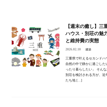
【週末の癒し】三
ハウス・別荘の魅
と維持費の実態
2026.02.10
建築
三重県で叶えるセカンドハ
自然の中で静かに過ごした
ったり暮らしたい」 そん
別荘を検討される方が、近
たち地 […]